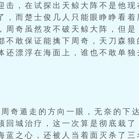
迎击，在试探出天鲸大阵不是他现
了，而楚士俊几人只能眼睁睁看着
，周奇虽然攻不破天鲸大阵，但是
都不敢保证能擒下周奇，天刀森狼
体还漂浮在海面上，谁也不敢单独
奇遁走的方向一眼，无奈的下达
须回城治疗，这一次算是彻底栽了
海蓝之心，还被人当着面灭杀了三