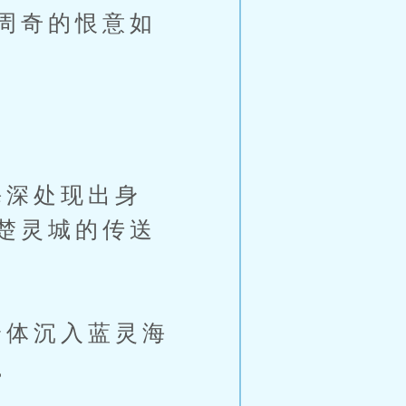
周奇的恨意如
深处现出身
楚灵城的传送
体沉入蓝灵海
。