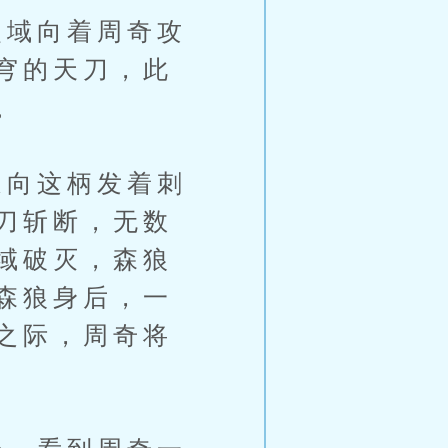
域向着周奇攻
穹的天刀，此
。
向这柄发着刺
刀斩断，无数
域破灭，森狼
森狼身后，一
之际，周奇将