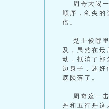
周奇大喝一声
顺序，剑尖的
倍。
楚士俊哪里想
及，虽然在最
动，抵消了部
边身子，还好
底陨落了。
周奇这一击也
丹和五行丹这