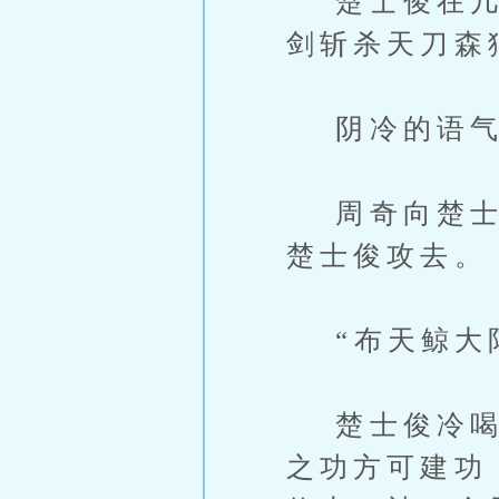
楚士俊在几名
剑斩杀天刀森
阴冷的语气
周奇向楚士俊
楚士俊攻去。
“布天鲸大
楚士俊冷喝一
之功方可建功