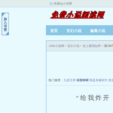
收藏4g小说网
首页
玄幻小说
修真小说
d44b小说网
>
玄幻小说
>
史上最强仙帝
> 第186
热门推荐：
九层天界
绿茵峥嵘
我是杀毒软件
美
“给我炸开