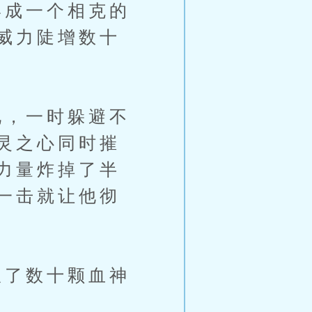
成一个相克的
威力陡增数十
，一时躲避不
灵之心同时摧
力量炸掉了半
一击就让他彻
了数十颗血神