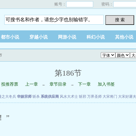
账号：
密码：
搜 索
都市小说
穿越小说
网游小说
科幻小说
其他小说
节
第186节
投推荐票
上一章
章节目录
下一章
加入书签
←
→
漫之大冬兵
华娱宗师
斩杀
系统供应商
风水大术士
斩邪
万界圣师
大宋将门
大宋好屠
！”