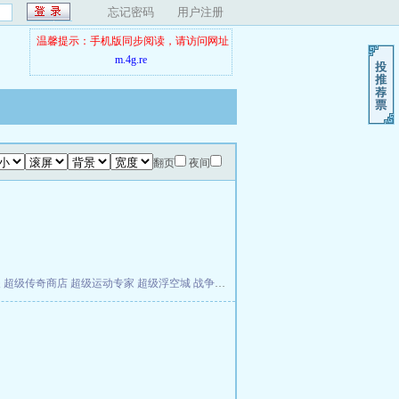
忘记密码
用户注册
温馨提示：手机版同步阅读，请访问网址
m.4g.re
翻页
夜间
夫
超级传奇商店
超级运动专家
超级浮空城
战争天堂
混元道纪
教练万岁
都市全能巨星