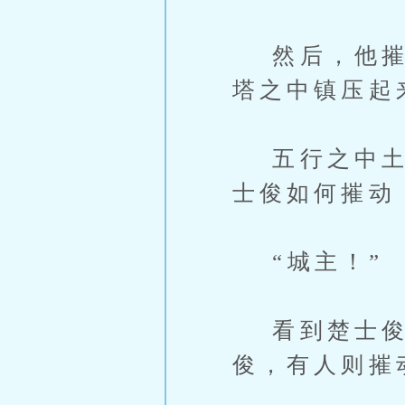
然后，他摧动
塔之中镇压起
五行之中土克
士俊如何摧动
“城主！”
看到楚士俊吃
俊，有人则摧