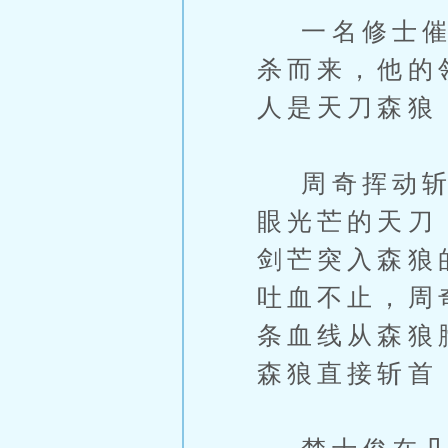
一名修士催动
杀而来，他的
人是天刀森狼
周奇挥动斩仙
眼光芒的天刀
剑芒突入森狼
吐血不止，周
条血线从森狼
森狼直接斩首