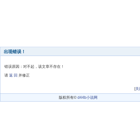
出现错误！
错误原因：对不起，该文章不存在！
请
返 回
并修正
[
关
版权所有©
d44b小说网