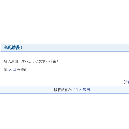
出现错误！
错误原因：对不起，该文章不存在！
请
返 回
并修正
[
关
版权所有©
d44b小说网