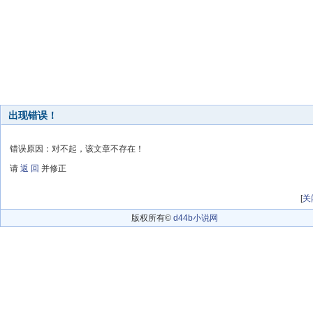
出现错误！
错误原因：对不起，该文章不存在！
请
返 回
并修正
[
关
版权所有©
d44b小说网