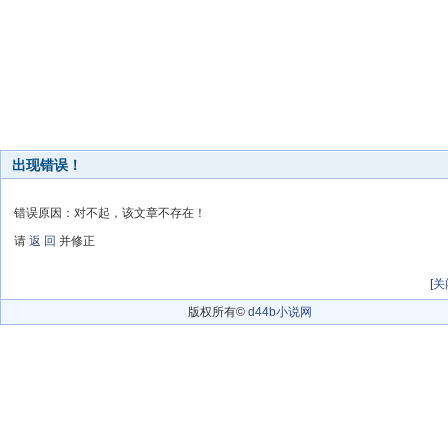
出现错误！
错误原因：对不起，该文章不存在！
请
返 回
并修正
[
关
版权所有©
d44b小说网