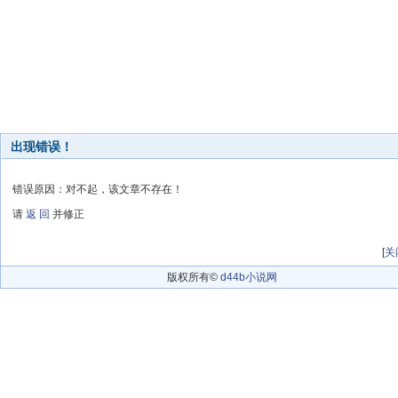
出现错误！
错误原因：对不起，该文章不存在！
请
返 回
并修正
[
关
版权所有©
d44b小说网