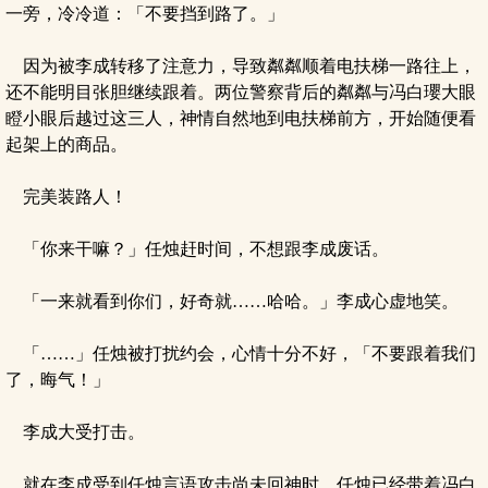
一旁，冷冷道：「不要挡到路了。」
因为被李成转移了注意力，导致粼粼顺着电扶梯一路往上，
还不能明目张胆继续跟着。两位警察背后的粼粼与冯白瓔大眼
瞪小眼后越过这三人，神情自然地到电扶梯前方，开始随便看
起架上的商品。
完美装路人！
「你来干嘛？」任烛赶时间，不想跟李成废话。
「一来就看到你们，好奇就……哈哈。」李成心虚地笑。
「……」任烛被打扰约会，心情十分不好，「不要跟着我们
了，晦气！」
李成大受打击。
就在李成受到任烛言语攻击尚未回神时，任烛已经带着冯白