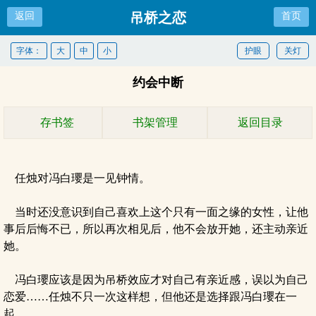
吊桥之恋
返回
首页
字体：
大
中
小
护眼
关灯
约会中断
存书签
书架管理
返回目录
任烛对冯白瓔是一见钟情。
当时还没意识到自己喜欢上这个只有一面之缘的女性，让他
事后后悔不已，所以再次相见后，他不会放开她，还主动亲近
她。
冯白瓔应该是因为吊桥效应才对自己有亲近感，误以为自己
恋爱……任烛不只一次这样想，但他还是选择跟冯白瓔在一
起。