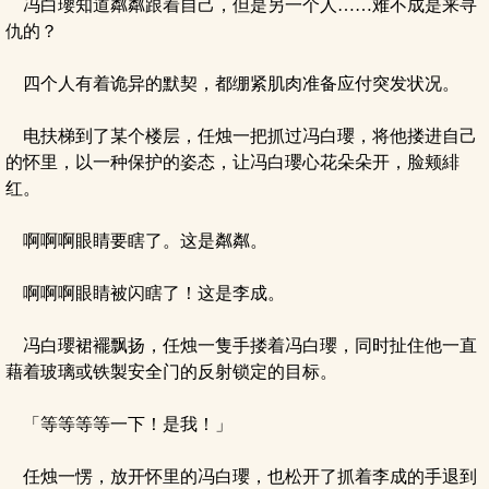
冯白瓔知道粼粼跟着自己，但是另一个人……难不成是来寻
仇的？
四个人有着诡异的默契，都绷紧肌肉准备应付突发状况。
电扶梯到了某个楼层，任烛一把抓过冯白瓔，将他搂进自己
的怀里，以一种保护的姿态，让冯白瓔心花朵朵开，脸颊緋
红。
啊啊啊眼睛要瞎了。这是粼粼。
啊啊啊眼睛被闪瞎了！这是李成。
冯白瓔裙襬飘扬，任烛一隻手搂着冯白瓔，同时扯住他一直
藉着玻璃或铁製安全门的反射锁定的目标。
「等等等等一下！是我！」
任烛一愣，放开怀里的冯白瓔，也松开了抓着李成的手退到