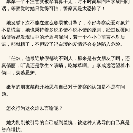
粼粼一个不注意就被牵着鼻子走，时不时简单回应李成的问
话，等察觉时她只觉得可怕，警察真是太恐怖了！
她发誓下次不能在这么容易被引导了，幸好考察恋爱对象并
不是谎言，她也秉持着多说多错不说不错的原则，经过反覆问
话便容易发现话中的矛盾与漏洞，若一个不小心前言不对后
语，那就糟了，不但毁了冯白瓔的爱情还会令她陷入危险。
「任烛，他最近放假都约不到人，原来是有女朋友了啊，还
真俏丽，听说还是学生？嘖嘖，吃嫩草啊。」李成远远望着小
俩口，羡慕忌妒。
嫩草的朋友粼粼开始思考自己对于警察的认知是不是有问
题。
怎么行为这么难以言喻呢？
她为刚刚被引导的自己感到羞愧，被这种人诱导的自己真是
智商堪忧。