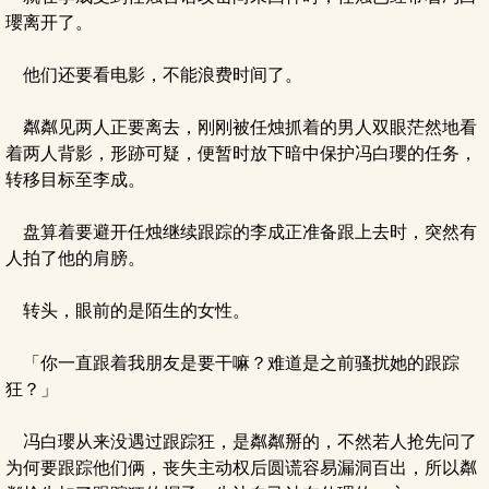
瓔离开了。
他们还要看电影，不能浪费时间了。
粼粼见两人正要离去，刚刚被任烛抓着的男人双眼茫然地看
着两人背影，形跡可疑，便暂时放下暗中保护冯白瓔的任务，
转移目标至李成。
盘算着要避开任烛继续跟踪的李成正准备跟上去时，突然有
人拍了他的肩膀。
转头，眼前的是陌生的女性。
「你一直跟着我朋友是要干嘛？难道是之前骚扰她的跟踪
狂？」
冯白瓔从来没遇过跟踪狂，是粼粼掰的，不然若人抢先问了
为何要跟踪他们俩，丧失主动权后圆谎容易漏洞百出，所以粼