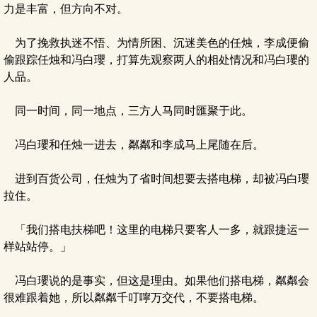
力是丰富，但方向不对。
为了挽救执迷不悟、为情所困、沉迷美色的任烛，李成便偷
偷跟踪任烛和冯白瓔，打算先观察两人的相处情况和冯白瓔的
人品。
同一时间，同一地点，三方人马同时匯聚于此。
冯白瓔和任烛一进去，粼粼和李成马上尾随在后。
进到百货公司，任烛为了省时间想要去搭电梯，却被冯白瓔
拉住。
「我们搭电扶梯吧！这里的电梯只要客人一多，就跟捷运一
样站站停。」
冯白瓔说的是事实，但这是理由。如果他们搭电梯，粼粼会
很难跟着她，所以粼粼千叮嚀万交代，不要搭电梯。