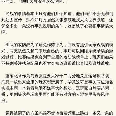
不同id，「他昨天可没有这么说啊。」
约战的事情基本上只有他们几个知道，他们当然不会无聊到
到处去宣传，殊不知对方居然大张旗鼓地找人刷世界频道，还
凭空多出一条没有事先说明的条件，这是铁了心要把事情搞大
啊。
组队的攻防战为了避免作弊行为，并没有提供玩家观战的模
式，两支队伍关起门来玩自己的，事后可以回顾系统录製的游
戏过程，比赛结果也会列于全服的攻防战榜单上，玩家们如果
不特别关注榜单纪录也不太会知道谁跟谁比赛以及谁胜谁败。
萧濬此番作为简直就是要大家十二万分地关注这场攻防战，
消息一放出来全服的玩家都沸腾了，毕竟这可是事关两位知名
实况主啊，本着看热闹不嫌事大的想法，眾玩家自然要起鬨一
番，更别提这些玩家里面可能还有对方的人混在里头兴风作
浪。
觉得被阴了的方圣鸣很不齿地看着频道上跳出一条又一条的