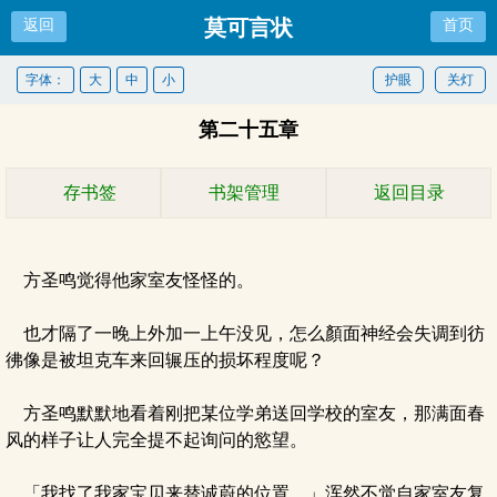
莫可言状
返回
首页
字体：
大
中
小
护眼
关灯
第二十五章
存书签
书架管理
返回目录
方圣鸣觉得他家室友怪怪的。
也才隔了一晚上外加一上午没见，怎么顏面神经会失调到彷
彿像是被坦克车来回辗压的损坏程度呢？
方圣鸣默默地看着刚把某位学弟送回学校的室友，那满面春
风的样子让人完全提不起询问的慾望。
「我找了我家宝贝来替诚蔚的位置。」浑然不觉自家室友复