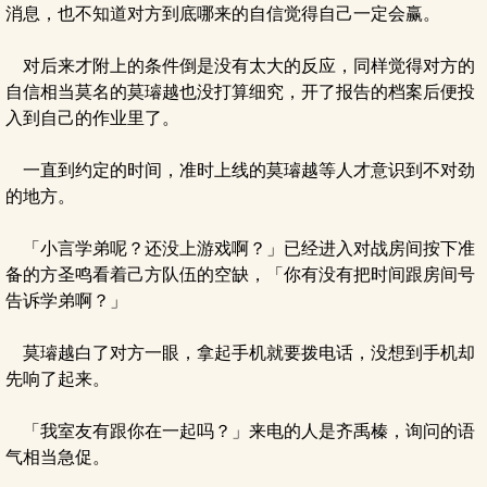
消息，也不知道对方到底哪来的自信觉得自己一定会赢。
对后来才附上的条件倒是没有太大的反应，同样觉得对方的
自信相当莫名的莫璿越也没打算细究，开了报告的档案后便投
入到自己的作业里了。
一直到约定的时间，准时上线的莫璿越等人才意识到不对劲
的地方。
「小言学弟呢？还没上游戏啊？」已经进入对战房间按下准
备的方圣鸣看着己方队伍的空缺，「你有没有把时间跟房间号
告诉学弟啊？」
莫璿越白了对方一眼，拿起手机就要拨电话，没想到手机却
先响了起来。
「我室友有跟你在一起吗？」来电的人是齐禹榛，询问的语
气相当急促。