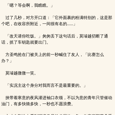
「嗯？等会啊，我瞧瞧。」
过了几秒，对方开口道：「它外面裹的粉满特别的，这是那
个吧，在收容所附近，一间很有名的......」
「改天请你吃饭。」匆匆丢下这句话后，莫璿越切断了通
话，抓了车钥匙就要出门。
方圣鸣抢在门被关上的前一秒喊住了友人，「比赛怎么
办？」
莫璿越微微一笑。
「实况主这个身分对我而言不是最重要的。」
挟带着寒意的夜风灌进袖口衣领，不以为意的青年只管催动
油门，有多快骑多快，一秒也不愿浪费。