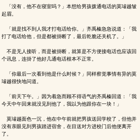
「没有，他不在寝室吗？」本想给男孩拨通电话的莫璿越皱
起眉。
「就是找不到人我才打电话给你。」齐禹榛急急说道：「我
打了电话给他，但是都被掛断了，最后乾脆还关机了。」
不是无人接听，而是被掛断，就算是不方便接电话也应该回
个讯息，连掛了他好几通电话根本不正常。
「你最后一次看到他是什么时候？」同样察觉事情有异的莫
璿越很快地问道。
「前天下午。」因为着急而顾不得语气的齐禹榛回道：「我
今天中午回来就没见到他了，我以为他跟你在一块！」
莫璿越面色一沉，他在中午前就把男孩送回学校了，但他并
没有亲眼见到男孩踏进宿舍，在目送对方进校门后他便离开
了。