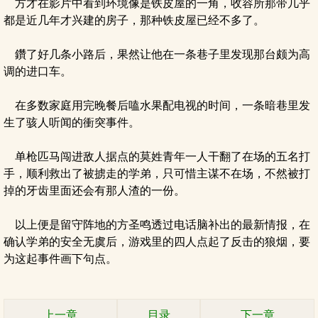
方才在影片中看到环境像是铁皮屋的一角，收容所那带几乎
都是近几年才兴建的房子，那种铁皮屋已经不多了。
鑽了好几条小路后，果然让他在一条巷子里发现那台颇为高
调的进口车。
在多数家庭用完晚餐后嗑水果配电视的时间，一条暗巷里发
生了骇人听闻的衝突事件。
单枪匹马闯进敌人据点的莫姓青年一人干翻了在场的五名打
手，顺利救出了被掳走的学弟，只可惜主谋不在场，不然被打
掉的牙齿里面还会有那人渣的一份。
以上便是留守阵地的方圣鸣透过电话脑补出的最新情报，在
确认学弟的安全无虞后，游戏里的四人点起了反击的狼烟，要
为这起事件画下句点。
上一章
目录
下一章