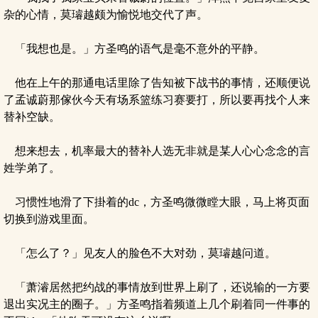
杂的心情，莫璿越颇为愉悦地交代了声。
「我想也是。」方圣鸣的语气是毫不意外的平静。
他在上午的那通电话里除了告知被下战书的事情，还顺便说
了孟诚蔚那傢伙今天有场系篮练习赛要打，所以要再找个人来
替补空缺。
想来想去，机率最大的替补人选无非就是某人心心念念的言
姓学弟了。
习惯性地滑了下掛着的dc，方圣鸣微微瞠大眼，马上将页面
切换到游戏里面。
「怎么了？」见友人的脸色不大对劲，莫璿越问道。
「萧濬居然把约战的事情放到世界上刷了，还说输的一方要
退出实况主的圈子。」方圣鸣指着频道上几个刷着同一件事的