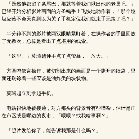
「既然他都留了条尾巴，那就等着我们揪出他的老巢吧。」
已经开始分析影片画面的方圣鸣手上飞快地动作着，「那个垃
圾应该不会天真到以为关了手机定位我们就束手无策了吧？」
半分鐘不到的影片被两双眼睛紧盯着，在操作者的手里回放
了无数次，总算是看出了点堪用的线索。
「这里。」莫璿越伸手点了点萤幕，「放大。」
方圣鸣依言操作，被切割出来的画面是一个撕开的纸袋，里
面还剩馀着一些应该是油炸类的块状物。
莫璿越立刻拿起手机。
电话很快地被接通，对方那头的背景音有些嘈杂，估计是正
在市区或是哪边的夜市，「喂喂？找我啥事啊？」
「照片发给你了，能告诉我那是什么吗？」