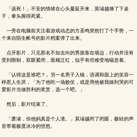
「该死！」不安的情绪在心头蔓延开来，莫璿越捶了下桌
子，拳头握得死紧。
一旁在电脑前关注着游戏动态的方圣鸣突然打了个手势，一
个来自陌生帐号的影片档案弹了出来。
点开影片，只见那名不知去向的男孩靠在墙边，行动并没有
受到限制，双眼紧闭，面颊泛红，似乎有些难受地喘息着。
「认得这是谁吧？」另一名男子入镜，语调和面上的笑容一
样惹人生厌，「为了他吃一场败仗，或是用他被我操到哭的可
爱影片当做胜利的奖赏，选一个吧。」
然后，影片结束了。
「萧濬，你他妈真是个人渣。」莫璿越闭了闭眼，极轻的声
音带着极度冰冷的愤怒。