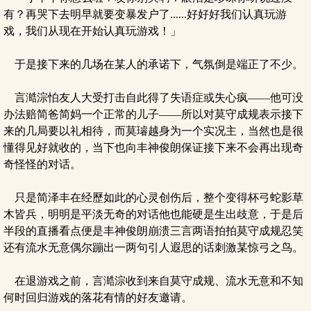
有？再哭下去明早就要变暴发户了......好好好我们认真玩游
戏，我们从现在开始认真玩游戏！」
于是接下来的几场在某人的承诺下，气氛倒是端正了不少。
言澔淙怕友人大受打击自此得了失语症或失心疯――他可没
办法赔简爸简妈一个正常的儿子――所以对莫守成规表示接下
来的几局要以礼相待，而莫璿越身为一个实况主，当然也是很
懂得见好就收的，当下也向丰神俊朗保证接下来不会再出现奇
奇怪怪的对话。
只是简泽丰在经歷如此的心灵创伤后，整个变得杯弓蛇影草
木皆兵，明明是平淡无奇的对话他也能硬是生出歧意，于是后
半段的直播看点便是丰神俊朗崩溃三言两语拍拍莫守成规忍笑
还有流水无意偶尔蹦出一两句引人遐思的话刺激某惊弓之鸟。
在退游戏之前，言澔淙收到来自莫守成规、流水无意和不知
何时回归游戏的落花有情的好友邀请。