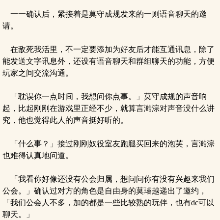
一一确认后，紧接着是莫守成规发来的一则语音聊天的邀
请。
在敌死我活里，不一定要添加为好友后才能互通讯息，除了
能发送文字讯息外，还设有语音聊天和群组聊天的功能，方便
玩家之间交流沟通。
「耽误你一点时间，我想问你点事。」莫守成规的声音响
起，比起刚刚在游戏里正经不少，就算言澔淙对声音没什么讲
究，他也觉得此人的声音挺好听的。
「什么事？」接过刚刚奴役室友跑腿买回来的泡芙，言澔淙
也难得认真地问道。
「我看你好像还没有公会归属，想问问你有没有兴趣来我们
公会。」确认过对方的角色是自由身的莫璿越递出了邀约，
「我们公会人不多，加的都是一些比较熟的玩伴，也有dc可以
聊天。」