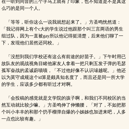
在一听到同音的三个字马上就有了印象，也不知道是不是真这
么巧的是同一个人。
「等等，听你这么一说我就想起来了。」方圣鸣恍然道：
「我记得网上有个c大的学生说过他跟那个叫三言两语的男生
组过队，因为一直被gay所以他记得挺清楚，后来他们聊了一
下，发现他们居然还同校。」
「没想到我们学校还有这么有前途的好苗子。」下午时用已
故队友的观战视角目睹他家友人拿着一把只剩五发子弹的毛瑟
孤军奋战的孟诚蔚嘖嘖，「不过他好像不认识璿越呢。」他还
以为莫守成规这个id算是颇具知名度了，而且还是同一所大学
的学生，应该多少都有听过才对啊。
「会投稿的感觉就是文学院的孩子啊，和我们不同校区的当
然互动就比较少嘛。」方圣鸣伸了伸懒腰，「对了，不如把那
个叫小丰丰的和那个扔手榴弹自爆的小姊姊也加进来吧，人多
一点也比较有趣。」