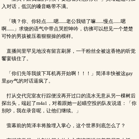
入对话，低沉的嗓音略带不满。
「咦？你、你轻点......嗯......老公我错了嘛......慢点......嗯
啊......」求饶的语气中带点哭腔呻吟，彷彿可以想见一个楚楚
可怜的男孩被压着狠狠操的模样。
直播间里罕见地没有留言刷屏，一干粉丝全被这香艳的听觉
饗宴镇住了。
「你们先等我拔下耳机再开始啊！！！」简泽丰快被这gay
里gay气的对话逼疯了。
打从交代完室友行踪便没再开过口的流水无意从另一棵树后
探出头，端起了m4a1，对着跟她一起瞄空投的队友说道：「你
别吵，我在录音呢，让他们继续。」
萤幕前的简泽丰将脸埋入掌心，这个世界到底怎么了？