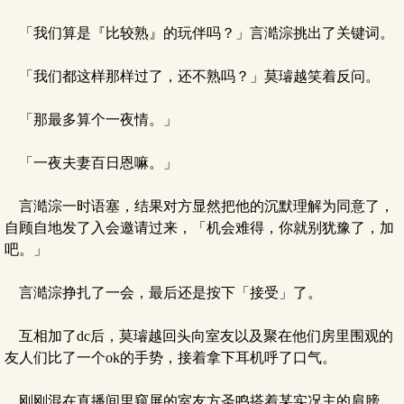
「我们算是『比较熟』的玩伴吗？」言澔淙挑出了关键词。
「我们都这样那样过了，还不熟吗？」莫璿越笑着反问。
「那最多算个一夜情。」
「一夜夫妻百日恩嘛。」
言澔淙一时语塞，结果对方显然把他的沉默理解为同意了，
自顾自地发了入会邀请过来，「机会难得，你就别犹豫了，加
吧。」
言澔淙挣扎了一会，最后还是按下「接受」了。
互相加了dc后，莫璿越回头向室友以及聚在他们房里围观的
友人们比了一个ok的手势，接着拿下耳机呼了口气。
刚刚混在直播间里窥屏的室友方圣鸣搭着某实况主的肩膀，