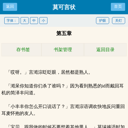
莫可言状
返回
首页
字体：
大
中
小
护眼
关灯
第五章
存书签
书架管理
返回目录
「哎呀。」言澔淙眨眨眼，居然都是熟人。
「澔呆你知道你们杀了谁吗？」因为看到熟悉的id而戴回耳
机的简泽丰问道。
「小丰丰你怎么开口说话了？」言澔淙语调欢快地反问重回
耳麦怀抱的友人。
「宝贝，跟我做的时候不要想着其他男人。」莫璿越适时加