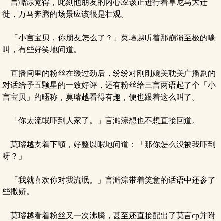
言澔淙觉得，此刻他朋友的内心应该正进行着草尼马大迁
徙，万马奔腾的场景应该很是壮观。
「小言宝贝，你朋友怎么了？」莫璿越听着那崩溃至极的嚎
叫，有些好笑地问道。
直播间里的粉丝在缓过劲后，纷纷对刚刚媲美耽美广播剧的
对话给予五颗星的一致好评，还有粉丝给三言两语起了个「小
言宝贝」的暱称，莫璿越看得有趣，便也跟着这么叫了。
「你太流氓吓到人家了。」言澔淙想也不想直接回道。
莫璿越支着下顎，好整以暇地问道：「那你怎么没被我吓到
呀？」
「我就喜欢你对我流氓。」言澔淙带着笑意的话语中还参了
些撒娇。
莫璿越看着粉丝又一次沸腾，甚至还直接配出了莫言cp并附