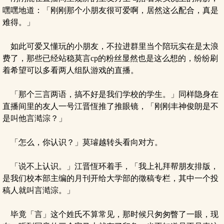
嘿嘿地道：「刚刚那个小朋友很可爱啊，居然这么配合，真是
难得。」
如此可爱又懂玩的小朋友，不拉进群里当个陪玩实在是太浪
费了，那些已经站稳莫言cp的粉丝显然也是这么想的，纷纷刷
着希望可以多看两人组队游戏的直播。
「那个三言两语，搞不好是我们学校的学生。」同样隐身在
直播间里的友人一号江晋恆推了推眼镜，「刚刚丰神俊朗是不
是叫他言澔淙？」
「怎么，你认识？」莫璿越转头看向对方。
「说不上认识。」江晋恆环着手，「我上礼拜帮朋友排版，
是我们校本部主编的月刊开给大学部的徵稿专栏，其中一个投
稿人就叫言澔淙。」
毕竟「言」这个姓氏不算常见，那时候只匆匆瞥了一眼，现