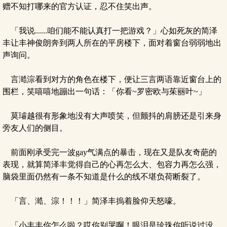
赠不知打哪来的官方认证，忍不住笑出声。
「我说......咱们能不能认真打一把游戏？」心如死灰的简泽
丰让丰神俊朗奔到两人所在的平房楼下，面对着窗台弱弱地出
声询问。
言澔淙看到对方的角色在楼下，便让三言两语靠近窗台上的
围栏，笑嘻嘻地蹦出一句话：「你看~罗密欧与茱丽叶~」
莫璿越很有形象地没有大声喷笑，但颤抖的肩膀还是引来身
旁友人们的侧目。
前面刚承受完一波gay气满点的暴击，现在又是队友奇葩的
表现，就算简泽丰觉得自己的心再怎么大、包容力再怎么强，
脑袋里面仍然有一条不知道是什么的线不堪负荷断裂了。
「言、澔、淙！！！」简泽丰摀着脸仰天怒嚎。
「小丰丰你怎么啦？哎你别哭啊！眼泪是珍珠你听说过没