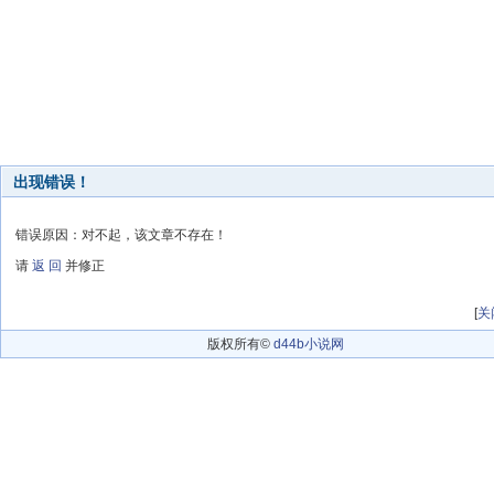
出现错误！
错误原因：对不起，该文章不存在！
请
返 回
并修正
[
关
版权所有©
d44b小说网