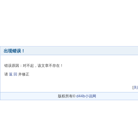
出现错误！
错误原因：对不起，该文章不存在！
请
返 回
并修正
[
关
版权所有©
d44b小说网